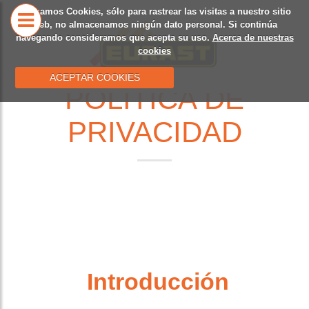
Utilizamos Cookies, sólo para rastrear las visitas a nuestro sitio
INICIO
NUESTRA
CATÁLO
web, no almacenamos ningún dato personal. Si continúa
navegando consideramos que acepta su uso.
Acerca de nuestras
HISTORIA
cookies
ACEPTAR COOKIES
POLÍTICA DE
PRIVACIDAD
Introducción