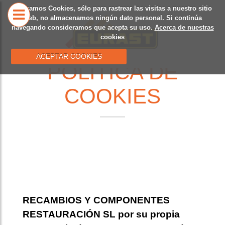
Utilizamos Cookies, sólo para rastrear las visitas a nuestro sitio
INICIO
NUESTRA
CATÁLO
web, no almacenamos ningún dato personal. Si continúa
navegando consideramos que acepta su uso.
Acerca de nuestras
HISTORIA
cookies
ACEPTAR COOKIES
POLÍTICA DE
COOKIES
RECAMBIOS Y COMPONENTES
RESTAURACIÓN SL
por su propia